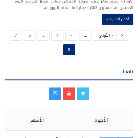
(كونا) – استقر سعر صرف الدولار الأمريكي مقابل الدينار الكويتي اليوم
الخميس عند مستوى 303ر0 دينار كما استقر اليورو عند…
أكمل القراءة »
« الأولى
...
«
4
5
6
7
8
تابعنا
الأخيرة
الأشهر