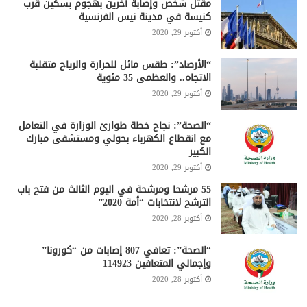
مقتل شخص وإصابة آخرين بهجوم بسكين قرب
كنيسة في مدينة نيس الفرنسية
أكتوبر 29, 2020
“الأرصاد”: طقس مائل للحرارة والرياح متقلبة
الاتجاه.. والعظمى 35 مئوية
أكتوبر 29, 2020
“الصحة”: نجاح خطة طوارئ الوزارة في التعامل
مع انقطاع الكهرباء بحولي ومستشفى مبارك
الكبير
أكتوبر 29, 2020
55 مرشحا ومرشحة في اليوم الثالث من فتح باب
الترشح لانتخابات “أمة 2020”
أكتوبر 28, 2020
“الصحة”: تعافي 807 إصابات من “كورونا”
وإجمالي المتعافين 114923
أكتوبر 28, 2020