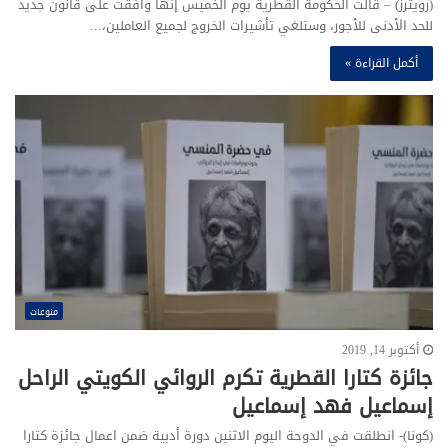
(رويترز) – قالت الحكومة القطرية يوم الخميس إنها وافقت على قانون جديد
للحد الأدنى للأجور، وستلغي تأشيرات الخروج لجميع العاملين،…
أكمل القراءة »
منوعات
أكتوبر 14, 2019
جائزة كتارا القطرية تكرم الروائي الكويتي الراحل
إسماعيل فهد إسماعيل
(كونا)- انطلقت في الدوحة اليوم الاثنين دورة أدبية ضمن اعمال جائزة كتارا