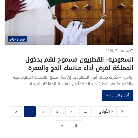
عربي و دولي
سبتمبر 7, 2019
السعودية: القطريون مسموح لهم بدخول
المملكة لغرض أداء مناسك الحج والعمرة
(واس) – ذكرت وكالة أنباء السعودية إنّ قرار قطع العلاقات الدبلوماسية
والقنصلية مع “قطر” جاء انطلاقاً من ممارسة المملكة العربية…
أكمل القراءة »
« الأولى
...
«
2
3
4
5
»
6