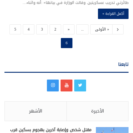
‬طائرتي‭ ‬تدريب‭ ‬عسكريتين‭.‬ وقالت‭ ‬الوزارة‭ ‬في‭ ‬بيانها‭: ‬‮«‬أنه‭ ‬واثناء‭…
أكمل القراءة »
« الأولى
...
«
2
3
4
5
6
تابعنا
الأخيرة
الأشهر
مقتل شخص وإصابة آخرين بهجوم بسكين قرب