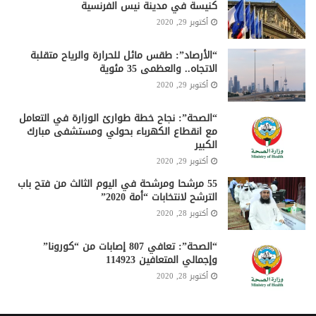
كنيسة في مدينة نيس الفرنسية
أكتوبر 29, 2020
“الأرصاد”: طقس مائل للحرارة والرياح متقلبة
الاتجاه.. والعظمى 35 مئوية
أكتوبر 29, 2020
“الصحة”: نجاح خطة طوارئ الوزارة في التعامل
مع انقطاع الكهرباء بحولي ومستشفى مبارك
الكبير
أكتوبر 29, 2020
55 مرشحا ومرشحة في اليوم الثالث من فتح باب
الترشح لانتخابات “أمة 2020”
أكتوبر 28, 2020
“الصحة”: تعافي 807 إصابات من “كورونا”
وإجمالي المتعافين 114923
أكتوبر 28, 2020