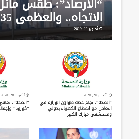
“الأرصاد”: طقس مائل ل
الاتجاه.. والعظمى 35 مئوية
أكتوبر 29, 2020
أكتوبر 29, 2020
أكتوبر 28, 2020
“الصحة”: نجاح خطة طوارئ الوزارة في
التعامل مع انقطاع الكهرباء بحولي
“كورونا” وإجمالي ا
ومستشفى مبارك الكبير