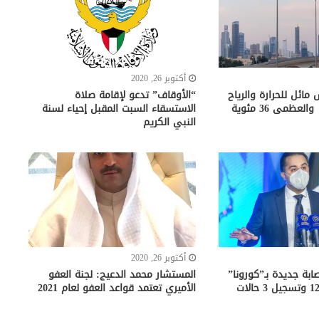
أكتوبر 26, 2020
مائل للحرارة والرياح
“الأوقاف” تدعو لإقامة صلاة
لعظمى 36 مئوية
الاستسقاء السبت المقبل إحياء لسنة
النبي الكريم
أكتوبر 26, 2020
حة”: 682 إصابة جديدة بـ”كورونا”
المستشار محمد الدعيج: لجنة العفو
والإجمالي 122317 وتسجيل 3 حالات
الأميري تعتمد قواعد العفو لعام 2021