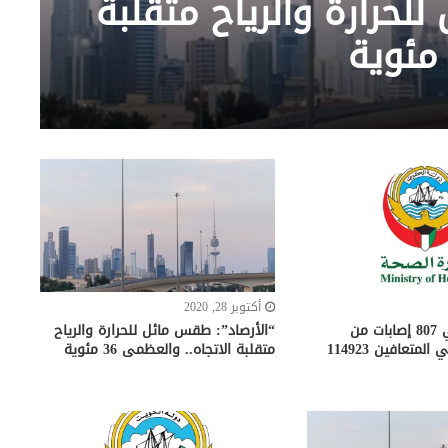
لحرارة والرياح متقلبة
أكتوبر 28, 2020
“الصحة”: تعافي 807 إصابات من
“الأرصاد”: طقس مائل للحرارة والرياح
لمتعافين 114923
متقلبة الاتجاه.. والعظمى 36 مئوية