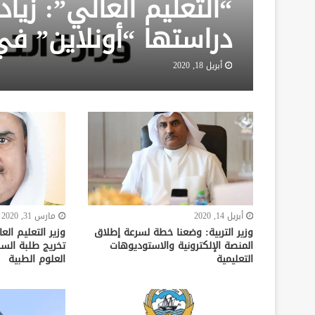
“التعليم العالي”: زيا
دراستها “أونلاين” ف
أبريل 18, 2020
أبريل 14, 2020
مارس 31, 2020
وزير التربية: وضعنا خطة لسرعة إطلاق
وزير التعليم ال
المنصة الإلكترونية والاستوديوهات
تخريج طلبة السنة
التعليمية
العلوم الطبية