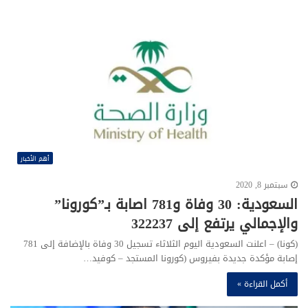
أهم الأخبار
سبتمبر 8, 2020
السعودية: 30 وفاة و781 اصابة بـ”كورونا”
والإجمالي يرتفع إلى 322237
(كونا) – اعلنت السعودیة الیوم الثلاثاء تسجیل 30 وفاة بالإضافة إلى 781
إصابة مؤكدة جدیدة بفیروس (كورونا المستجد – كوفید…
أكمل القراءة »