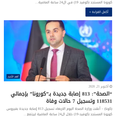
كورونا المستجد (كوفيد 19) في ال24 ساعة الماضية…
أكمل القراءة »
أهم الأخبار
أكتوبر 21, 2020
“الصحة”: 813 إصابة جديدة بـ”كورونا” بإجمالي
118531 وتسجيل 7 حالات وفاة
(كونا) – أعلنت وزارة الصحة اليوم الاربعاء تسجيل 813 إصابة جديدة بفيروس
كورونا المستجد (كوفيد-19) خلال ال24 ساعة الماضية ليرتفع…