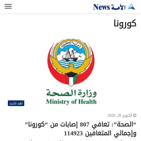
الق
كورونا
أهم الأخبار
أكتوبر 28, 2020
“الصحة”: تعافي 807 إصابات من “كورونا”
وإجمالي المتعافين 114923