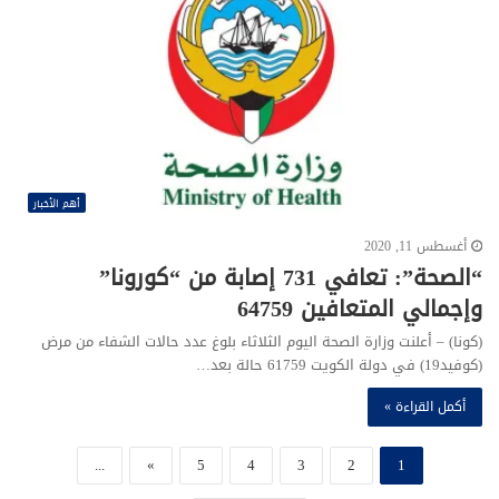
أهم الأخبار
أغسطس 11, 2020
“الصحة”: تعافي 731 إصابة من “كورونا”
وإجمالي المتعافين 64759
(كونا) – أعلنت وزارة الصحة الیوم الثلاثاء بلوغ عدد حالات الشفاء من مرض
(کوفید19) في دولة الكویت 61759 حالة بعد…
أكمل القراءة »
...
»
5
4
3
2
1