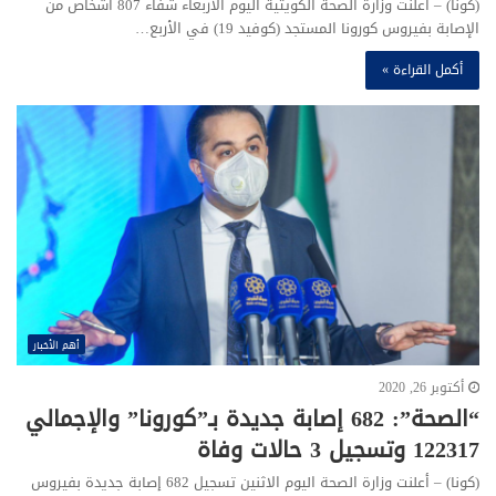
(كونا) – أعلنت وزارة الصحة الكویتیة الیوم الأربعاء شفاء 807 أشخاص من
الإصابة بفیروس كورونا المستجد (كوفید 19) في الأربع…
أكمل القراءة »
أهم الأخبار
أكتوبر 26, 2020
“الصحة”: 682 إصابة جديدة بـ”كورونا” والإجمالي
122317 وتسجيل 3 حالات وفاة
(كونا) – أعلنت وزارة الصحة اليوم الاثنين تسجيل 682 إصابة جديدة بفيروس