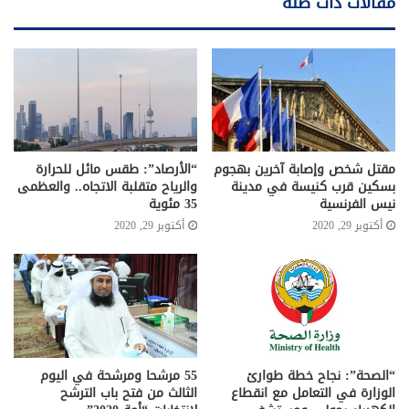
مقالات ذات صلة
مقتل شخص وإصابة آخرين بهجوم
“الأرصاد”: طقس مائل للحرارة
بسكين قرب كنيسة في مدينة
والرياح متقلبة الاتجاه.. والعظمى
نيس الفرنسية
35 مئوية
أكتوبر 29, 2020
أكتوبر 29, 2020
“الصحة”: نجاح خطة طوارئ
55 مرشحا ومرشحة في اليوم
الوزارة في التعامل مع انقطاع
الثالث من فتح باب الترشح