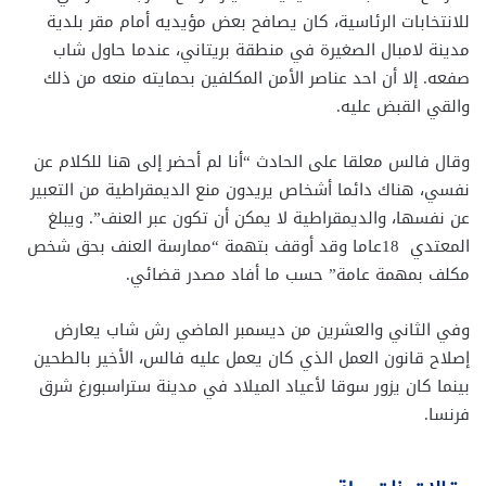
للانتخابات الرئاسية، كان يصافح بعض مؤيديه أمام مقر بلدية
مدينة لامبال الصغيرة في منطقة بريتاني، عندما حاول شاب
صفعه. إلا أن احد عناصر الأمن المكلفين بحمايته منعه من ذلك
والقي القبض عليه.
وقال فالس معلقا على الحادث “أنا لم أحضر إلى هنا للكلام عن
نفسي، هناك دائما أشخاص يريدون منع الديمقراطية من التعبير
عن نفسها، والديمقراطية لا يمكن أن تكون عبر العنف”. ويبلغ
المعتدي 18عاما وقد أوقف بتهمة “ممارسة العنف بحق شخص
مكلف بمهمة عامة” حسب ما أفاد مصدر قضائي.
وفي الثاني والعشرين من ديسمبر الماضي رش شاب يعارض
إصلاح قانون العمل الذي كان يعمل عليه فالس، الأخير بالطحين
بينما كان يزور سوقا لأعياد الميلاد في مدينة ستراسبورغ شرق
فرنسا.