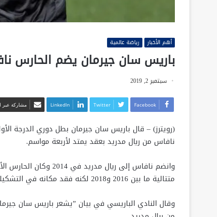
أهم الأخبار
رياضة عالمية
باريس سان جيرمان يضم الحارس ناف
سبتمبر 2, 2019
Facebook
Twitter
LinkedIn
مشاركة عبر ال
(رويترز) – قال باريس سان جيرمان بطل دوري الدرجة الأو
نافاس من ريال مدريد بعقد يمتد لأربعة مواسم.
وانضم نافاس إلى ريال مد
متتالية ما بين 2016 و2018 لكنه فقد مكانه في التشكيلة الأساسية لصالح البلجيكي تيبو كورتوا خلال الموسم الماضي.
وقال النادي الباريسي في بيان ”يشعر باريس سان جيرمان
من ريال مدريد.