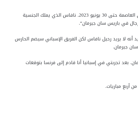
”الحارس الكوستاريكي وقع عقده لأربعة مواسم مع نادي العاصمة حتى 30 يونيو 2023. نافاس الذي يملك الجنسية
رجال في باريس سان جيرمان“.
د أنه لا يريد رحيل نافاس لكن الفريق الإسباني سيضم الحارس
سان جيرمان.
ان. بعد تجربتي في إسبانيا أنا قادم إلى فرنسا بتوقعات
 أربع مباريات.