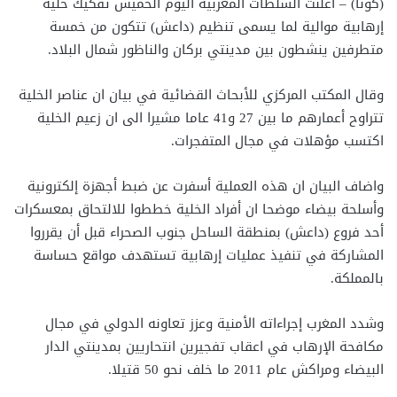
(كونا) – أعلنت السلطات المغربية اليوم الخميس تفكيك خلية
إرهابية موالية لما يسمى تنظيم (داعش) تتكون من خمسة
متطرفين ينشطون بين مدينتي بركان والناظور شمال البلاد.
وقال المكتب المركزي للأبحاث القضائية في بيان ان عناصر الخلية
تتراوح أعمارهم ما بين 27 و41 عاما مشيرا الى ان زعيم الخلية
اكتسب مؤهلات في مجال المتفجرات.
واضاف البيان ان هذه العملية أسفرت عن ضبط أجهزة إلكترونية
وأسلحة بيضاء موضحا ان أفراد الخلية خططوا للالتحاق بمعسكرات
أحد فروع (داعش) بمنطقة الساحل جنوب الصحراء قبل أن يقرروا
المشاركة في تنفيذ عمليات إرهابية تستهدف مواقع حساسة
بالمملكة.
وشدد المغرب إجراءاته الأمنية وعزز تعاونه الدولي في مجال
مكافحة الإرهاب في اعقاب تفجيرين انتحاريين بمدينتي الدار
البيضاء ومراكش عام 2011 ما خلف نحو 50 قتيلا.