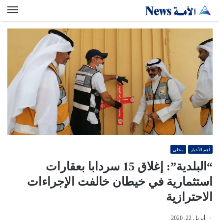
الق
أهم الأخبار
محلي
“البلدية”: إغلاق 15 سردابا بعقارات
استثمارية في خيطان خالفت الإجراءات
الاحترازية
أبريل 22, 2020