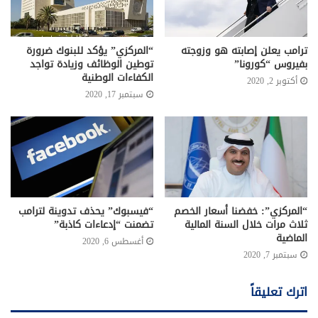
ترامب يعلن إصابته هو وزوجته
“المركزي” يؤكد للبنوك ضرورة
بفيروس “كورونا”
توطين الوظائف وزيادة تواجد
الكفاءات الوطنية
أكتوبر 2, 2020
سبتمبر 17, 2020
“المركزي”: خفضنا أسعار الخصم
“فيسبوك” يحذف تدوينة لترامب
ثلاث مرات خلال السنة المالية
تضمنت “إدعاءات كاذبة”
الماضية
أغسطس 6, 2020
سبتمبر 7, 2020
اترك تعليقاً