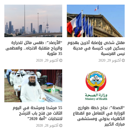
مقتل شخص وإصابة آخرين بهجوم
“الأرصاد”: طقس مائل للحرارة
بسكين قرب كنيسة في مدينة
والرياح متقلبة الاتجاه.. والعظمى
نيس الفرنسية
35 مئوية
أكتوبر 29, 2020
أكتوبر 29, 2020
“الصحة”: نجاح خطة طوارئ
55 مرشحا ومرشحة في اليوم
الوزارة في التعامل مع انقطاع
الثالث من فتح باب الترشح
الكهرباء بحولي ومستشفى
لانتخابات “أمة 2020”
مبارك الكبير
أكتوبر 28, 2020