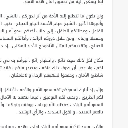
لما يسعى إليه من تحقيق آمال هذه الأمة .
ولن يكون ما تتطلع إليه الأمة من أثر لدوركم ، بالشيء ال
وأميرها الأثير ، الشيخ صباح الأحمد الجابر الصباح ، طيب
الفاعل ، وعطائكم الحافل ، إلى جانب أخيكم سمو أمير البل
وحفظه ورعاه ، ومن خلال دوركم الرائد ، وأدائكم المسا
الصباح ، وتقديمكم المثال الأنموذج للأداء المهني ، إذ ح
فكان لكل ذلك صيت ذائع ، وانطباع رائع ، تبوأتم به في 
لكم ، ولا عجب أن يعرف ذلك عنكم ، ويصدر منكم ، فقد تر
شاطئ الأمان ، وحققوا لشعبهم الرخاء والاطمئنان .
وإني إذ أبارك لسموكم ثقة سمو الأمير والأمة ، لأبتهل 
لكم الطريق ، ويهب لكم التوفيق ، فيما تنعقد به الآما
السمو أمير البلاد ، حفظه الله ورعاه ، ووفقه وتولاه ،
بالعمر المديد ، والقول السديد ، والرأي الرشيد .
والآن ، وبعد تزكية سمو أمير البلاد لولي عهده ، ومبايع