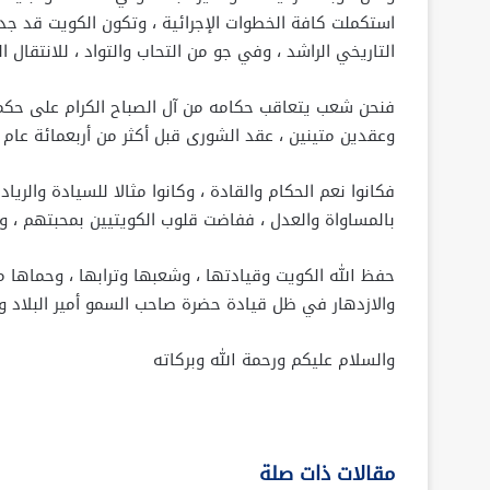
استكملت كافة الخطوات الإجرائية ، وتكون الكويت قد جدد
التاريخي الراشد ، وفي جو من التحاب والتواد ، للانتقال 
فنحن شعب يتعاقب حكامه من آل الصباح الكرام على حكمه 
وعقدين متينين ، عقد الشورى قبل أكثر من أربعمائة عام ،
فكانوا نعم الحكام والقادة ، وكانوا مثالا للسيادة والري
بالمساواة والعدل ، ففاضت قلوب الكويتيين بمحبتهم ، وا
حفظ الله الكويت وقيادتها ، وشعبها وترابها ، وحماها من
والازدهار في ظل قيادة حضرة صاحب السمو أمير البلاد و
والسلام عليكم ورحمة الله وبركاته
مقالات ذات صلة