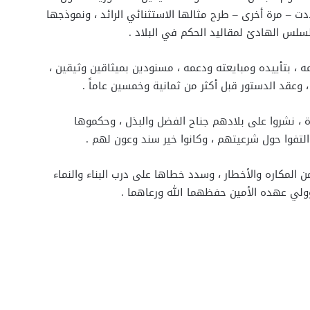
ت – مرة أخرى – طرح مثالها الاستثنائي الرائد ، ونموذجها
السلس الهادئ لمقاليد الحكم في البلاد .
، بتأييده ومبايعته ودعمه ، مسنودين بميثاقين وثيقين ،
 وعقد الدستور قبل أكثر من ثمانية وخمسين عاماً .
ادة ، نشروا على بلادهم جناح الفضل والبذل ، وحكموها
لتفوا حول شرعيتهم ، وكانوا خير سند وعون لهم .
 المكاره والأخطار ، وسدد خطاها على درب البناء والنماء
ولي عهده الأمين حفظهما الله ورعاهما .