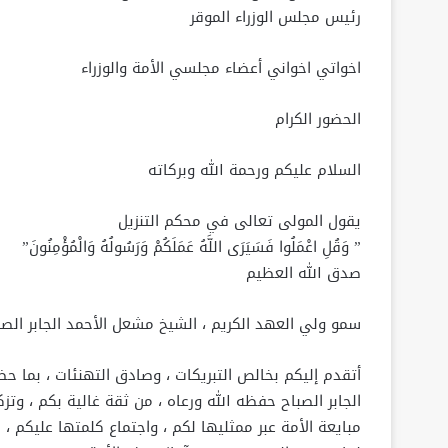
رئيس مجلس الوزراء الموقر
اخواتي اخواني أعضاء مجلسي الأمة والوزراء
الحضور الكرام
السلام عليكم ورحمة الله وبركاته
يقول المولى تعالى في محكم التنزيل
” وَقُلِ اعْمَلُوا فَسَيَرَى اللَّهُ عَمَلَكُمْ وَرَسُولُهُ وَالْمُؤْمِنُونَ”
صدق الله العظيم
سمو ولي العهد الكريم ، الشيخ مشعل الأحمد الجابر الص
أتقدم إليكم بخالص التبريكات ، وصادق التهنئات ، بما حظ
الجابر الصباح حفظه الله ورعاه ، من ثقة غالية بكم ، وتز
مبايعة الأمة عبر ممثليها لكم ، واجتماع كلمتها عليكم ، 