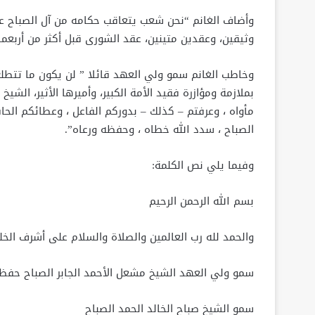
وأضاف الغانم “نحن شعب يتعاقب حكامه من آل الصباح عل
وثيقين، وعقدين متينين، عقد الشورى قبل أكثر من أربعما
وخاطب الغانم سمو ولي العهد قائلا ” لن يكون ما تتطلع 
بملازمة ومؤازرة فقيد الأمة الكبير، وأميرها الأثير، الشيخ
مأواه ، وعرفتم – كذلك – بدوركم الفاعل ، وعطائكم الحافل
الصباح ، سدد الله خطاه ، وحفظه ورعاه”.
وفيما يلي نص الكلمة:
بسم الله الرحمن الرحيم
والحمد لله رب العالمين والصلاة والسلام على أشرف الخل
سمو ولي العهد الشيخ مشعل الأحمد الجابر الصباح حفظك
سمو الشيخ صباح الخالد الحمد الصباح