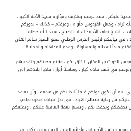
جديد عليكم ، فقد عرفتم بملازمة ومؤازرة فقيد الأمة الكبير ،
 الله ثراه ، وجعل الفردوس مأواه ، وعرفتم – كذلك – بدوركم
اد ، الشيخ نواف الأحمد الجابر الصباح ، سدد الله خطاه ،
ند ، في نيابتكم لرئيس الحرس الوطني سمو الشيخ سالم العلي
ققتم مبدأ العدالة والمساواة ، وعدم المداهنة والمحاباة .
نفوس الكويتيين المكان اللائق بكم ، ونلتم محبتهم وتقديرهم
عرعتم في كنف قادة كبار ، وساسة أبرار ، قادوا بلادهم إلى
إلى الله أن يكون عونكم فيما أنيط بكم من مهمة ، وأن يمهد
ل عليكم من رعاية مصالح العباد ، في ظل قيادة حضرة صاحب
 وأن يحفظكم ويحفظ بكم ، ويسبغ نعمة العافية عليكم ، ويمتعكم
ة عموم مجلس الأمة له ، وأدائه اليمين الدستورية ، تكون قد