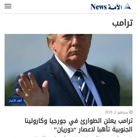
الق
ترامب
أهم الأخبار
سبتمبر 2, 2019
ترامب يعلن الطوارئ في جورجيا وكارولينا
الجنوبية تأهبا لاعصار “دوريان”