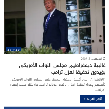
عربي و دولي
أغسطس 3, 2019
غالبية ديمقراطيي مجلس النواب الأمريكي
يؤيدون تحقيقا لعزل ترامب
“الأناضول”.. أبدى أغلبية الأعضاء الديمقراطيين بمجلس النواب الأمريكي
تأييدهم لإجراء تحقيق لعزل الرئيس دونالد ترامب. جاء ذلك حسب إحصاء
أجرته…
أكمل القراءة »