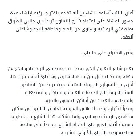
أعلن النائب أسامة الشاهين أنه تقدم باقتراح برغبة لإنشاء عدة
جسور للمشاة على امتداد شارع التعاون تربط بين جانبي الطريق
بمنطقتي الرميثية وسلوى من ناحية ومنطقة البدع وشاطئ
أنجفه.
ونص الاقتراح على ما يلي:
يعتبر شارع التعاون الذي يفصل بين منطقتي الرميثية والبدع من
جهة، ويمتد ليفصل بين منطقة سلوى وشاطئ أنجفه من جهة
أخرى من الشوارع الحيوية المهمة، حيث يربط بين المناطق
السكنية ومناطق الخدمات العامة والفنادق والمنتجعات
والمطاعم والعديد من أماكن التسوق والتنزه.
ونظراً لتكرار حوادث الدهس المرورية لعابري الطريق من سكان
منطقتي الرميثية وسلوى، ولما يشكله هذا الشارع من خطورة
جسيمة أثناء العبور على امتداد الشارع، وحرصاً على سلامة
مرتاديه وحفاظاً على الأرواح البشرية.