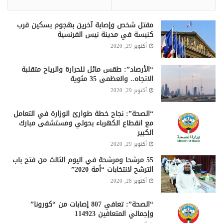
مقتل شخص وإصابة آخرين بهجوم بسكين قرب
كنيسة في مدينة نيس الفرنسية
أكتوبر 29, 2020
“الأرصاد”: طقس مائل للحرارة والرياح متقلبة
الاتجاه.. والعظمى 35 مئوية
أكتوبر 29, 2020
“الصحة”: نجاح خطة طوارئ الوزارة في التعامل
مع انقطاع الكهرباء بحولي ومستشفى مبارك
الكبير
أكتوبر 29, 2020
55 مرشحا ومرشحة في اليوم الثالث من فتح باب
الترشح لانتخابات “أمة 2020”
أكتوبر 28, 2020
“الصحة”: تعافي 807 إصابات من “كورونا”
وإجمالي المتعافين 114923