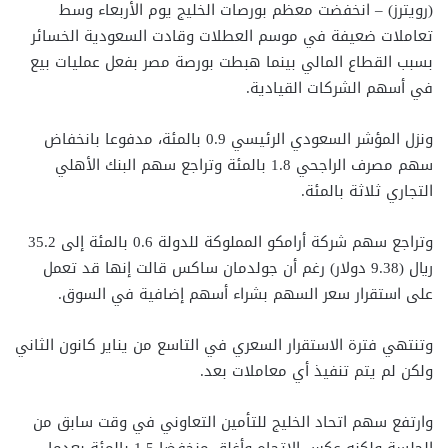
(رويترز) – انخفضت معظم بورصات الخليج يوم الأربعاء وسط
تعاملات ضعيفة في موسم العطلات وقادت السعودية الخسائر
بسبب القطاع المالي بينما هبطت بورصة مصر بفعل عمليات بيع
في أسهم الشركات القيادية.
ونزل المؤشر السعودي الرئيسي 0.9 بالمئة، مدفوعا بانخفاض
سهم مصرف الراجحي 1.8 بالمئة وتراجع سهم البنك الأهلي
التجاري ثلاثة بالمئة.
وتراجع سهم شركة أرامكو المملوكة للدولة 0.6 بالمئة إلى 35.2
ريال (9.38 دولار) رغم أن جولدمان ساكس قالت إنها قد تعمل
على استقرار سعر السهم بشراء أسهم إضافية في السوق.
وتنتهي فترة الاستقرار السعري في التاسع من يناير كانون الثاني
ولكن لم يتم تنفيذ أي معاملات بعد.
وارتفع سهم اتحاد الخليج للتأمين التعاوني في وقت سابق من
الجلسة ولكنه عكس الاتجاه وأغلق منخفضا 1.5 بالمئة بعدما