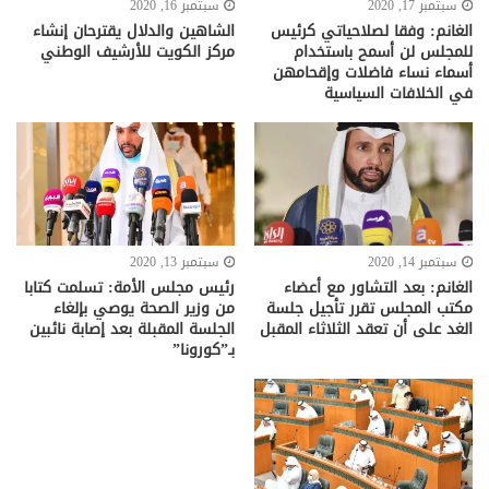
سبتمبر 17, 2020
سبتمبر 16, 2020
الغانم: وفقا لصلاحياتي كرئيس
الشاهين والدلال يقترحان إنشاء
للمجلس لن أسمح باستخدام
مركز الكويت للأرشيف الوطني
أسماء نساء فاضلات وإقحامهن
في الخلافات السياسية
سبتمبر 14, 2020
سبتمبر 13, 2020
الغانم: بعد التشاور مع أعضاء
رئيس مجلس الأمة: تسلمت كتابا
مكتب المجلس تقرر تأجيل جلسة
من وزير الصحة يوصي بإلغاء
الغد على أن تعقد الثلاثاء المقبل
الجلسة المقبلة بعد إصابة نائبين
بـ”كورونا”