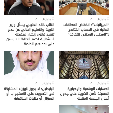
يناير 6, 2019
يناير 6, 2019
“الميزانيات”: انخفاض المخالفات
النائب خالد العتيبي يسأل وزير
المالية في الحساب الختامي
التربية والتعليم العالي عن عدم
لـ”المجلس الوطني للثقافة”
تنفيذ قانون إنشاء محفظة
استثمارية لدعم الطلبة الدارسين
على نفقتهم الخاصة
يناير 5, 2019
يناير 3, 2019
الحسابات الوهمية والإخبارية
البابطين: لا يجوز للوزراء المشاركة
المسيئة لأمن الكويت على جدول
في التصويت على الاستجواب أو
أعمال الجلسة المقبلة
السؤال أو طلبات المناقشة