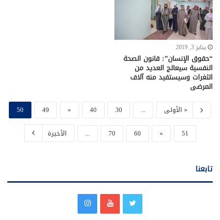
يناير 3, 2019
“حقوق الإنسان”: قانون الصحة
النفسية سيعالج العديد من
الثغرات وسيستفيد منه آلاف
المرضى
« الأولى
...
30
40
«
49
50
51
»
60
70
...
الأخيرة
تابعنا