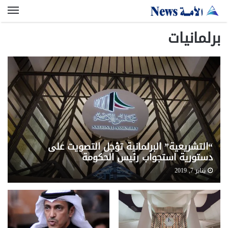
الق
برلمانيات
“التشريعية” البرلمانية تؤجل التصويت على
دستورية استجواب رئيس الحكومة
يناير 7, 2019